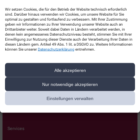
Münster Apotheke
Wir setzen Cookies, die für den Betrieb der Website technisch erforderlich
sind. Darüber hinaus verwenden wir Cookies, um unsere Website für Sie
Kupfertorstraße 16
,
79206
Breisach
optimal zu gestalten und fortlaufend zu verbessern. Mit Ihrer Zustimmung
+49-7667/7299
geben wir Informationen zu Ihrer Verwendung unserer Website auch an
Drittanbieter weiter. Soweit dabei Daten in Ländern verarbeitet werden, in
+49-7667/8735
denen kein angemessenes Datenschutzniveau besteht, stimmen Sie mit Ihrer
Einwilligung zur Nutzung dieser Dienste auch der Verarbeitung Ihrer Daten in
info@muenster-apo.de
diesen Ländern gem. Artikel 49 Abs. 1 lit. a DSGVO zu. Weitere Informationen
können Sie unserer
Datenschutzerklärung
entnehmen.
Alle akzeptieren
Über uns
Team
Nur notwendige akzeptieren
Stellenangebote
Impfnachweis in Scheckkartenformat
Einstellungen verwalten
Lieferoptionen
Kontakt
Services